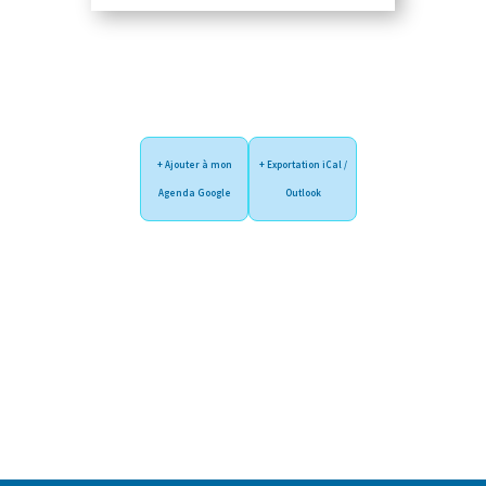
+ Ajouter à mon
+ Exportation iCal /
Agenda Google
Outlook