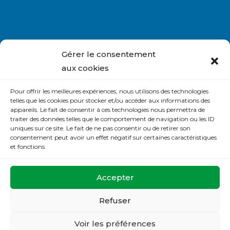
Nous contacter
Gérer le consentement
S’abonner à la lettre du site
aux cookies
Politique de cookies (UE)
Pour offrir les meilleures expériences, nous utilisons des technologies
telles que les cookies pour stocker et/ou accéder aux informations des
appareils. Le fait de consentir à ces technologies nous permettra de
Déclaration de confidentialité (UE)
traiter des données telles que le comportement de navigation ou les ID
uniques sur ce site. Le fait de ne pas consentir ou de retirer son
consentement peut avoir un effet négatif sur certaines caractéristiques
La Maison de Prière
et fonctions.
32 rue de la Mésangerie
37540 St Cyr sur Loire
Accepter
Tel :
02.47.88.46.00
Refuser
Voir les préférences