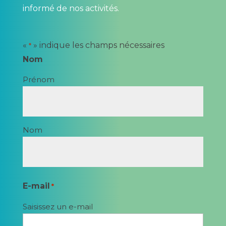
informé de nos activités.
«
» indique les champs nécessaires
*
Nom
Prénom
Nom
E-mail
*
Saisissez un e-mail