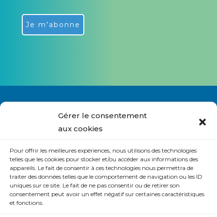
Alternative:
Gérer le consentement
aux cookies
Nous contacter
Pour offrir les meilleures expériences, nous utilisons des technologies
S’abonner à la lettre du site
telles que les cookies pour stocker et/ou accéder aux informations des
appareils. Le fait de consentir à ces technologies nous permettra de
Politique de cookies (UE)
traiter des données telles que le comportement de navigation ou les ID
uniques sur ce site. Le fait de ne pas consentir ou de retirer son
Déclaration de confidentialité (UE)
consentement peut avoir un effet négatif sur certaines caractéristiques
et fonctions.