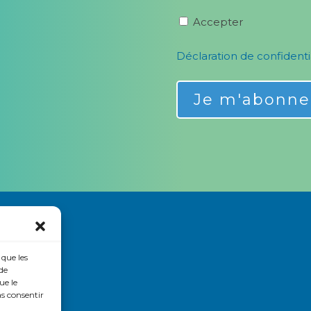
Accepter
Déclaration de confidenti
Alternative:
 que les
de
ue le
as consentir