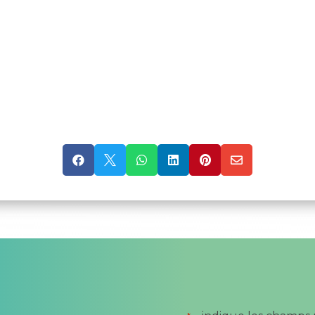





