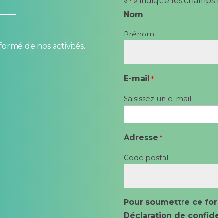
«
» indique les champs 
*
Nom
Prénom
formé de nos activités.
E-mail
*
Saisissez un e-mail
Adresse
*
Code postal
Pour soumettre ce for
Déclaration de confide