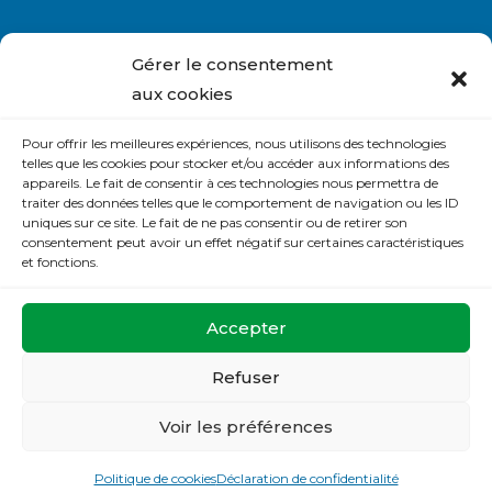
Gérer le consentement
aux cookies
Nous contacter
Pour offrir les meilleures expériences, nous utilisons des technologies
S’abonner à la lettre du site
telles que les cookies pour stocker et/ou accéder aux informations des
appareils. Le fait de consentir à ces technologies nous permettra de
Politique de cookies (UE)
traiter des données telles que le comportement de navigation ou les ID
uniques sur ce site. Le fait de ne pas consentir ou de retirer son
Déclaration de confidentialité (UE)
consentement peut avoir un effet négatif sur certaines caractéristiques
et fonctions.
La Maison de Prière
Accepter
32 rue de la Mésangerie
37540 St Cyr sur Loire
Refuser
Tel :
02.47.88.46.00
Voir les préférences
Politique de cookies
Déclaration de confidentialité