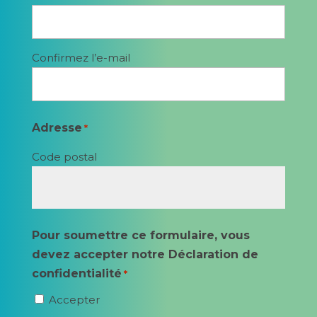
Confirmez l’e-mail
Adresse
*
Code postal
Pour soumettre ce formulaire, vous
devez accepter notre Déclaration de
confidentialité
*
Accepter