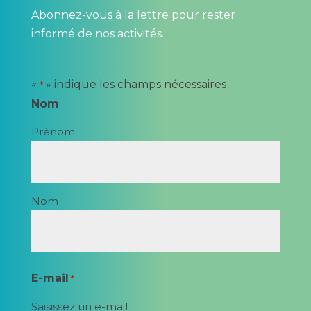
Abonnez-vous à la lettre pour rester
informé de nos activités.
«
» indique les champs nécessaires
*
Nom
Prénom
Nom
E-mail
*
Saisissez un e-mail