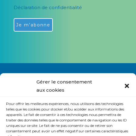
Déclaration de confidentialité
Alternative:
Gérer le consentement
aux cookies
Nous contacter
Pour offrir les meilleures expériences, nous utilisons des technologies
S’abonner à la lettre du site
telles que les cookies pour stocker et/ou accéder aux informations des
appareils. Le fait de consentir à ces technologies nous permettra de
Politique de cookies (UE)
traiter des données telles que le comportement de navigation ou les ID
uniques sur ce site. Le fait de ne pas consentir ou de retirer son
Déclaration de confidentialité (UE)
consentement peut avoir un effet négatif sur certaines caractéristiques