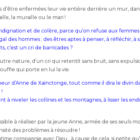
s d’être enfermées leur vie entière derrière un mur, dans
lle, la muraille ou le mari !
’indignation et de colère, parce qu’on refuse aux femmes 
l’égal des hommes : des êtres aptes à penser, à réfléchir,
 c’est un cri de barricades ?
 autre nature, d’un cri qui retentit sans bruit, sans expulsi
uffle qui porte en lui la vie.
 coeur d’Anne de Xainctonge, tout comme il dira le divin
 !
t à niveler les collines et les montagnes, à lisser les end
ible à réaliser par la jeune Anne, armée de ses seuls mot
ensité des problèmes à résoudre !
ime compagnie avec Dieu : à cause de cela, si petite qu’elle