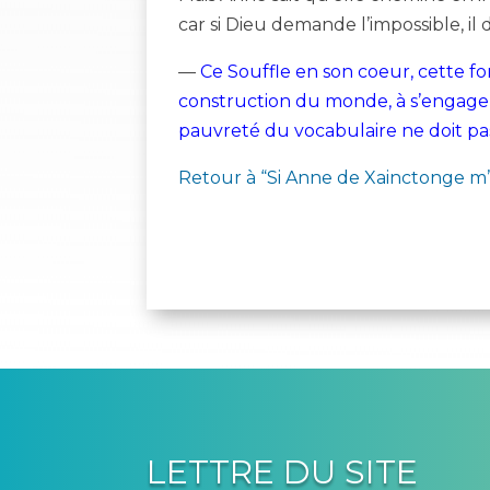
car si Dieu demande l’impossible, 
—
Ce Souffle en son coeur, cette forc
construction du monde, à s’engage
pauvreté du vocabulaire ne doit pas
Retour à “Si Anne de Xainctonge m’
LETTRE DU SITE