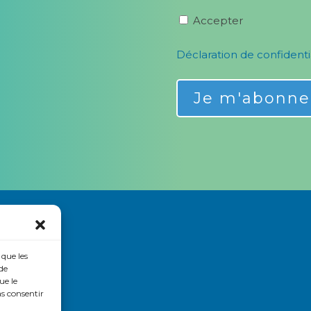
Accepter
Déclaration de confidenti
Alternative:
 que les
de
ue le
as consentir