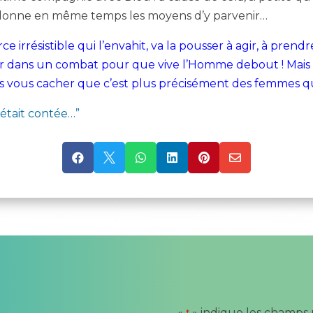
il donne en même temps les moyens d’y parvenir…
e irrésistible qui l’envahit, va la pousser à agir, à prendr
r dans un combat pour que vive l’Homme debout ! Mais n
 vous cacher que c’est plus précisément des femmes qu’il
était contée…”






«
» indique les champs 
*