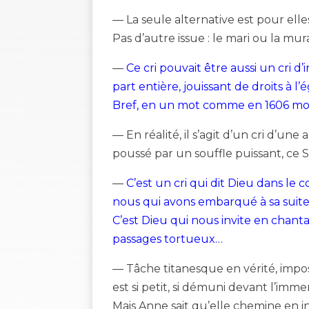
— La seule alternative est pour elle
Pas d’autre issue : le mari ou la murai
—
Ce cri pouvait être aussi un cri d
part entière, jouissant de droits à 
Bref, en un mot comme en 1606 mots,
— En réalité, il s’agit d’un cri d’une
poussé par un souffle puissant, ce So
—
C’est un cri qui dit Dieu dans le
nous qui avons embarqué à sa suite
C’est Dieu qui nous invite en chantan
passages tortueux…
— Tâche titanesque en vérité, imposs
est si petit, si démuni devant l’imm
Mais Anne sait qu’elle chemine en int