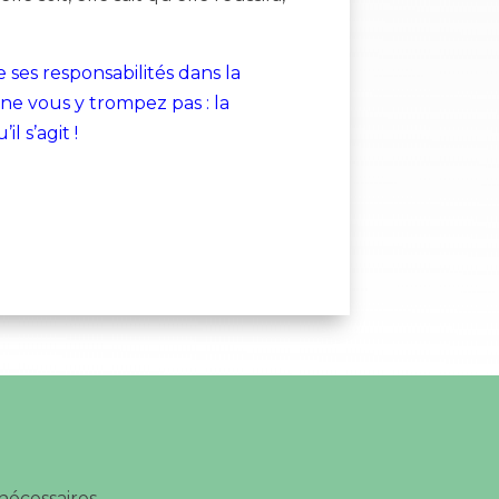
e ses responsabilités dans la
e vous y trompez pas : la
 s’agit !
nécessaires