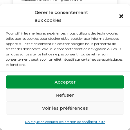
«Un prêtre aux bas troués, à genoux
Gérer le consentement
devant le mât, lisant l’office du jour
aux cookies
et la lettre de Loyola. Maintenant
depuis Goa jusqu’à la Chine et depuis
Pour offrir les meilleures expériences, nous utilisons des technologies
l’Ethiopie jusqu’au Japon, il a ouvert
telles que les cookies pour stocker et/ou accéder aux informations des
appareils. Le fait de consentir à ces technologies nous permettra de
la tranchée partout. Le diable n’est
traiter des données telles que le comportement de navigation ou les ID
pas si large que Dieu ; l’enfer n’est
uniques sur ce site. Le fait de ne pas consentir ou de retirer son
consentement peut avoir un effet négatif sur certaines caractéristiques
pas si vaste que l’amour. L’immense
et fonctions.
Asie toute entière est cernée par ce
petit homme.»
Accepter
Plus près de nous Jean XXIII, élu
Refuser
pape en 1958 à l’âge de 77 ans, dont
on disait avec commisération qu’il ne
Voir les préférences
ferait qu’un pape de transition
convoque le concile Vatican II,
Politique de cookies
Déclaration de confidentialité
amorce par là un renouveau