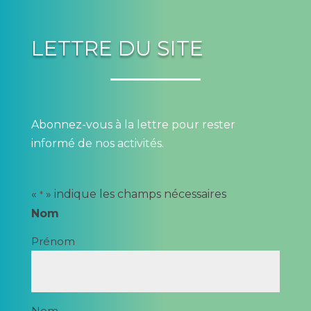
LETTRE DU SITE
Abonnez-vous à la lettre pour rester
informé de nos activités.
«
» indique les champs nécessaires
*
Nom
Prénom
Nom