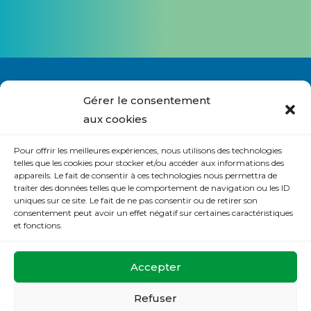
Alternative:
Gérer le consentement
aux cookies
Nous contacter
Pour offrir les meilleures expériences, nous utilisons des technologies
S’abonner à la lettre du site
telles que les cookies pour stocker et/ou accéder aux informations des
appareils. Le fait de consentir à ces technologies nous permettra de
Politique de cookies (UE)
traiter des données telles que le comportement de navigation ou les ID
uniques sur ce site. Le fait de ne pas consentir ou de retirer son
Déclaration de confidentialité (UE)
consentement peut avoir un effet négatif sur certaines caractéristiques
et fonctions.
La Maison de Prière
Accepter
32 rue de la Mésangerie
37540 St Cyr sur Loire
Refuser