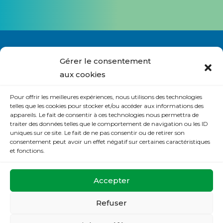
Gérer le consentement
aux cookies
Nous contacter
Pour offrir les meilleures expériences, nous utilisons des technologies
S’abonner à la lettre du site
telles que les cookies pour stocker et/ou accéder aux informations des
appareils. Le fait de consentir à ces technologies nous permettra de
Politique de cookies (UE)
traiter des données telles que le comportement de navigation ou les ID
uniques sur ce site. Le fait de ne pas consentir ou de retirer son
Déclaration de confidentialité (UE)
consentement peut avoir un effet négatif sur certaines caractéristiques
et fonctions.
La Maison de Prière
Accepter
32 rue de la Mésangerie
37540 St Cyr sur Loire
Refuser
Tel :
02.47.88.46.00