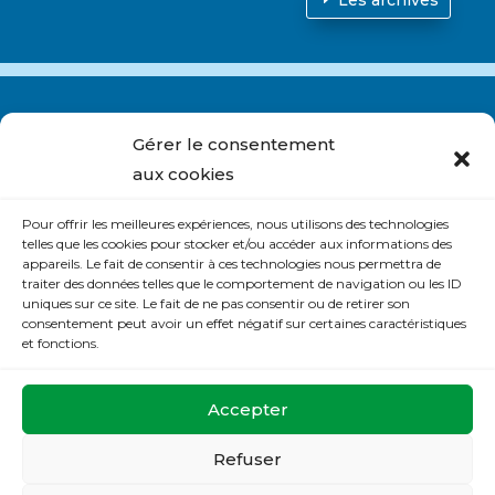
Gérer le consentement
aux cookies
Nous contacter
Pour offrir les meilleures expériences, nous utilisons des technologies
S’abonner à la lettre du site
telles que les cookies pour stocker et/ou accéder aux informations des
appareils. Le fait de consentir à ces technologies nous permettra de
Politique de cookies (UE)
traiter des données telles que le comportement de navigation ou les ID
uniques sur ce site. Le fait de ne pas consentir ou de retirer son
Déclaration de confidentialité (UE)
consentement peut avoir un effet négatif sur certaines caractéristiques
et fonctions.
La Maison de Prière
Accepter
32 rue de la Mésangerie
37540 St Cyr sur Loire
Refuser
Tel :
02.47.88.46.00