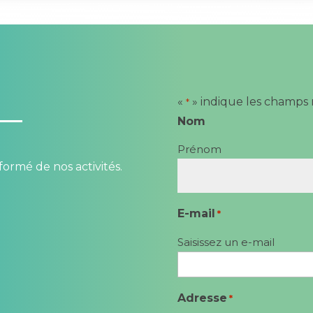
«
» indique les champs 
*
Nom
Prénom
formé de nos activités.
E-mail
*
Saisissez un e-mail
Adresse
*