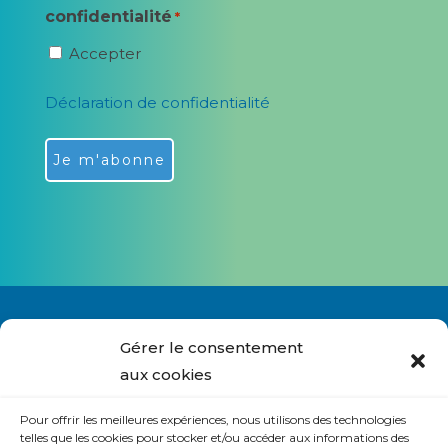
confidentialité
*
Accepter
Déclaration de confidentialité
Alternative:
Gérer le consentement
aux cookies
Nous contacter
Pour offrir les meilleures expériences, nous utilisons des technologies
S’abonner à la lettre du site
telles que les cookies pour stocker et/ou accéder aux informations des