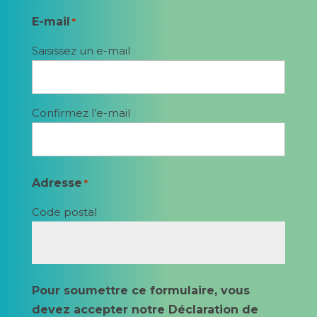
E-mail
*
Saisissez un e-mail
Confirmez l’e-mail
Adresse
*
Code postal
Pour soumettre ce formulaire, vous
devez accepter notre Déclaration de