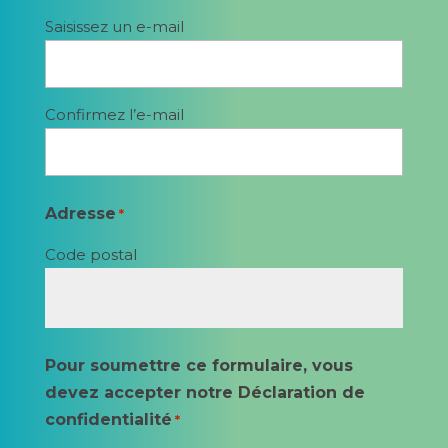
Saisissez un e-mail
Confirmez l’e-mail
Adresse
*
Code postal
Pour soumettre ce formulaire, vous
devez accepter notre Déclaration de
confidentialité
*