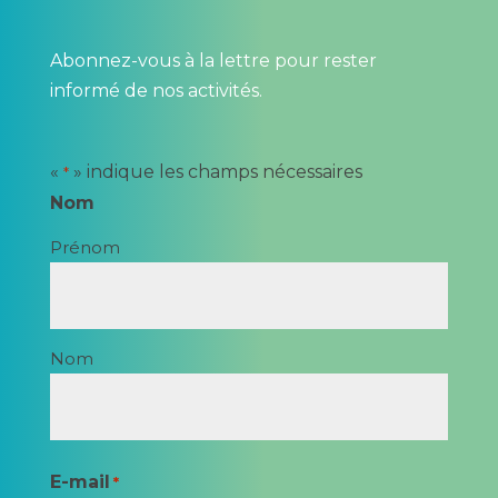
Abonnez-vous à la lettre pour rester
informé de nos activités.
«
» indique les champs nécessaires
*
Nom
Prénom
Nom
E-mail
*