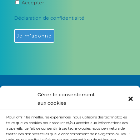
Accepter
Déclaration de confidentialité
Alternative:
Gérer le consentement
aux cookies
Nous contacter
Pour offrir les meilleures expériences, nous utilisons des technologies
S’abonner à la lettre du site
telles que les cookies pour stocker et/ou accéder aux informations des
appareils. Le fait de consentir à ces technologies nous permettra de
Politique de cookies (UE)
traiter des données telles que le comportement de navigation ou les ID
uniques sur ce site. Le fait de ne pas consentir ou de retirer son