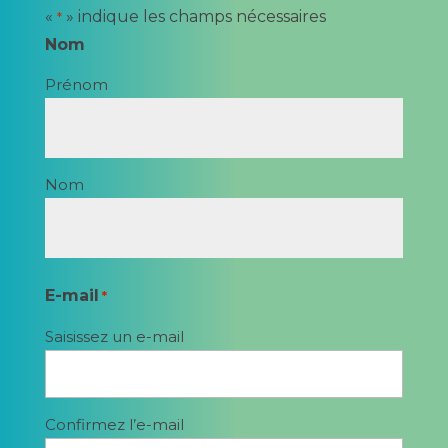
«
» indique les champs nécessaires
*
Nom
Prénom
Nom
E-mail
*
Saisissez un e-mail
Confirmez l’e-mail