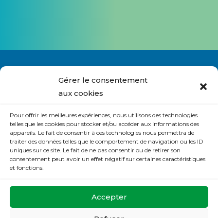
Alternative:
Gérer le consentement
aux cookies
Nous contacter
Pour offrir les meilleures expériences, nous utilisons des technologies
S’abonner à la lettre du site
telles que les cookies pour stocker et/ou accéder aux informations des
appareils. Le fait de consentir à ces technologies nous permettra de
Politique de cookies (UE)
traiter des données telles que le comportement de navigation ou les ID
uniques sur ce site. Le fait de ne pas consentir ou de retirer son
Déclaration de confidentialité (UE)
consentement peut avoir un effet négatif sur certaines caractéristiques
et fonctions.
La Maison de Prière
Accepter
32 rue de la Mésangerie