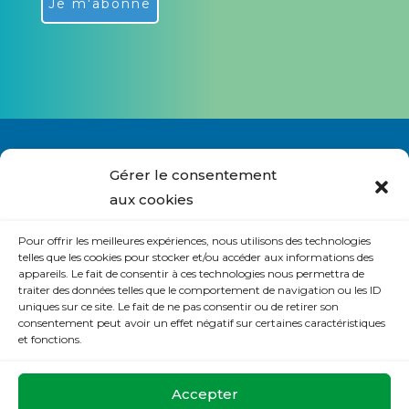
Alternative:
Gérer le consentement
aux cookies
Nous contacter
Pour offrir les meilleures expériences, nous utilisons des technologies
S’abonner à la lettre du site
telles que les cookies pour stocker et/ou accéder aux informations des
appareils. Le fait de consentir à ces technologies nous permettra de
Politique de cookies (UE)
traiter des données telles que le comportement de navigation ou les ID
uniques sur ce site. Le fait de ne pas consentir ou de retirer son
Déclaration de confidentialité (UE)
consentement peut avoir un effet négatif sur certaines caractéristiques
et fonctions.
La Maison de Prière
Accepter