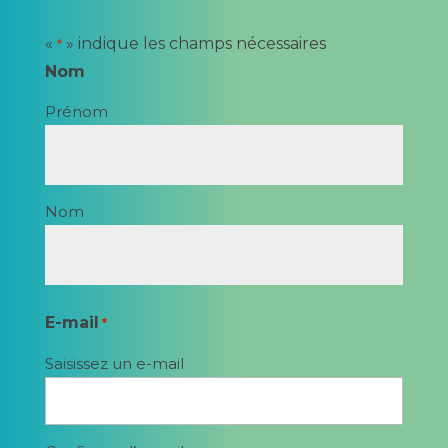
«
» indique les champs nécessaires
*
Nom
Prénom
Nom
E-mail
*
Saisissez un e-mail