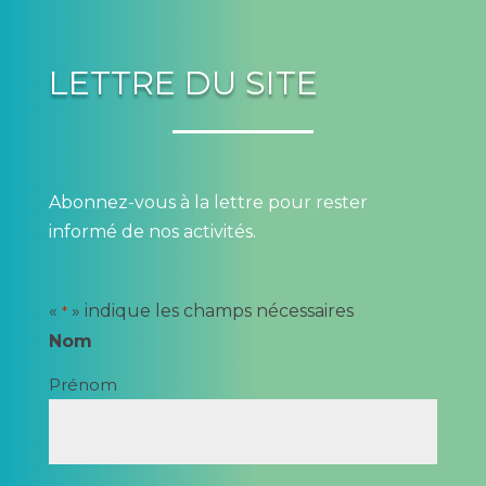
LETTRE DU SITE
Abonnez-vous à la lettre pour rester
informé de nos activités.
«
» indique les champs nécessaires
*
Nom
Prénom